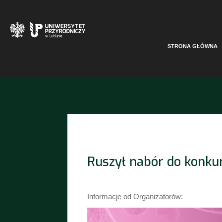
otwiera się w nowej karcie
STRONA GŁÓWNA
Ruszył nabór do konku
Informacje od Organizatorów: