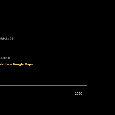
 Głęboka 31
lublin.pl
iektów w Google Maps
2020