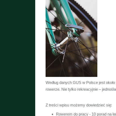
Według danych GUS w Polsce jest około 8
rowerze. Nie tylko rekreacyjnie – jedno
Z treści wpisu możemy dowiedzieć się:
Rowerem do pracy - 10 porad na ła