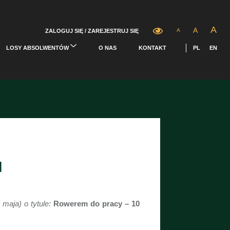
A
A
A
ZALOGUJ SIĘ / ZAREJESTRUJ SIĘ
LOSY ABSOLWENTÓW
O NAS
KONTAKT
PL
EN
d
maja) o tytule:
Rowerem do pracy – 10