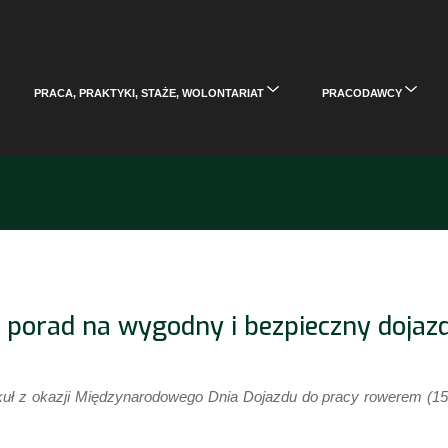
PRACA, PRAKTYKI, STAŻE, WOLONTARIAT
PRACODAWCY
0 porad na wygodny i bezpieczny dojaz
kuł z okazji Międzynarodowego Dnia Dojazdu do pracy rowerem (15 