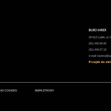
BIURO KARIER
20-612 Lublin, ul.
(81) 445 66 05
(81) 445 67 19
e-mail:
kariera@up.
Przejdź do ob
LIKI COOKIES
MAPA STRONY