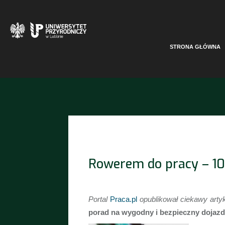
otwiera się w nowej karcie
STRONA GŁÓWNA
Rowerem do pracy – 1
Portal
Praca.pl
opublikował ciekawy arty
porad na wygodny i bezpieczny dojazd