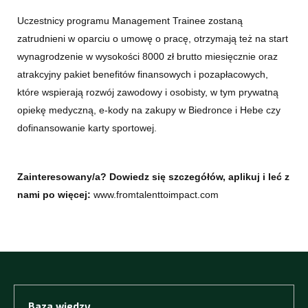
Uczestnicy programu Management Trainee zostaną
zatrudnieni w oparciu o umowę o pracę, otrzymają też na start
wynagrodzenie w wysokości 8000 zł brutto miesięcznie oraz
atrakcyjny pakiet benefitów finansowych i pozapłacowych,
które wspierają rozwój zawodowy i osobisty, w tym prywatną
opiekę medyczną, e-kody na zakupy w Biedronce i Hebe czy
dofinansowanie karty sportowej.
Zainteresowany/a? Dowiedz się szczegółów, aplikuj i leć z
otwiera się w nowej 
nami po więcej:
www.fromtalenttoimpact.com
Baza wiedzy